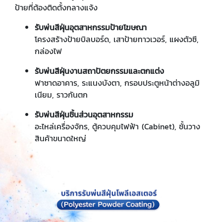
ป้ายที่ต้องติดตั้งกลางแจ้ง
รับพ่นสีฝุ่นอุตสาหกรรมป้ายโฆษณา
โครงสร้างป้ายบิลบอร์ด, เสาป้ายทาวเวอร์, แผงตัวซี,
กล่องไฟ
รับพ่นสีฝุ่นงานสถาปัตยกรรมและตกแต่ง
ฟาซาดอาคาร, ระแนงบังตา, กรอบประตูหน้าต่างอลูมิ
เนียม, ราวกันตก
รับพ่นสีฝุ่นชิ้นส่วนอุตสาหกรรม
อะไหล่เครื่องจักร, ตู้ควบคุมไฟฟ้า (Cabinet), ชั้นวาง
สินค้าขนาดใหญ่