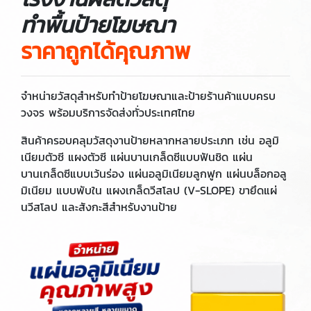
ทำพื้นป้ายโฆษณา
ราคาถูกได้คุณภาพ
จำหน่ายวัสดุสำหรับทำป้ายโฆษณาและป้ายร้านค้าแบบครบ
วงจร พร้อมบริการจัดส่งทั่วประเทศไทย
สินค้าครอบคลุมวัสดุงานป้ายหลากหลายประเภท เช่น อลูมิ
เนียมตัวซี แผงตัวซี แผ่นบานเกล็ดซีแบบฟันชิด แผ่น
บานเกล็ดซีแบบเว้นร่อง แผ่นอลูมิเนียมลูกฟูก แผ่นบล็อกอลู
มิเนียม แบบพับใน แผงเกล็ดวีสโลป (V-SLOPE) ขายึดแผ่
นวีสโลป และสังกะสีสำหรับงานป้าย