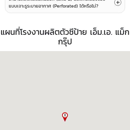
แบบเจาะรูระบายอากาศ (Perforated) ได้หรือไม่?
แผนที่โรงงานผลิตตัวซีป้าย เอ็ม.เอ. แม็ก
กรุ๊ป