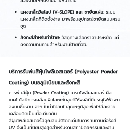
สวยงามให้กับงานป้ายหน้าร้าน
แผงเกล็ดวีสโลป (V-SLOPE) และ ขายึดแผ่น:
ระบบ
แผงเกล็ดที่ติดตั้งง่าย มาพร้อมอุปกรณ์ขายึดแบบครบ
ชุด
สังกะสีสำหรับทำป้าย:
วัสดุทางเลือกราคาประหยัด แต่
คงความทนทานสำหรับงานป้ายทั่วไป
บริการรับพ่นสีฝุ่นโพลีเอสเตอร์ (Polyester Powder
Coating) บนอลูมิเนียมและสังกะสี
การพ่นสีฝุ่น (Powder Coating) เกรดโพลีเอสเตอร์ คือ
เทคโนโลยีการเคลือบผิวโลหะขั้นสูงที่ใช้ผงสีที่มีประจุไฟฟ้าพ่น
ลงบนชิ้นงาน จากนั้นนำไปอบในอุณหภูมิสูงเพื่อให้สีละลาย
เคลือบติดเป็นเนื้อเดียวกัน
สีฝุ่นโพลีเอสเตอร์มีคุณสมบัติโดดเด่นในการทนทานต่อรังสี
UV จึงเป็นที่นิยมสูงสุดสำหรับงานสถาปัตยกรรมและงาน