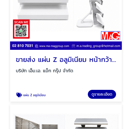
ขายส่ง แผ่น Z อลูมิเนียม หน้ากว้าง ตามขนาด 4 นิ้ว, 6 นิ้ว
บริษัท เอ็ม.เอ. แม็ก กรุ๊ป จำกัด
ดูรายละเอียด
แผ่น Z อลูมิเนียม