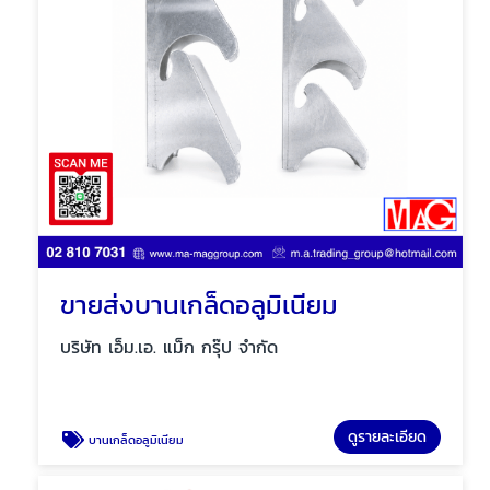
ขายส่งบานเกล็ดอลูมิเนียม
บริษัท เอ็ม.เอ. แม็ก กรุ๊ป จำกัด
ดูรายละเอียด
บานเกล็ดอลูมิเนียม