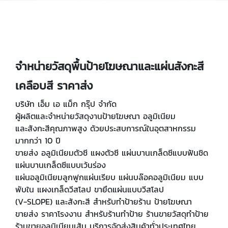
จำหน่ายวัสดุพื้นป้ายโฆษณาและแผ่นสังกะสี
เคลือบสี ราคาส่ง
บริษัท เอ็ม เอ แม็ก กรุ๊ป จำกัด
ผู้ผลิตและจำหน่ายวัสดุงานป้ายโฆษณา อลูมิเนียม
และสังกะสีคุณภาพสูง ด้วยประสบการณ์ในอุตสาหกรรม
มากกว่า 10 ปี
ขายส่ง อลูมิเนียมตัวซี แผงตัวซี แผ่นบานเกล็ดซีแบบฟันชิด
แผ่นบานเกล็ดซีแบบเว้นร่อง
แผ่นอลูมิเนียมลูกฟูกแผ่นเรียบ แผ่นบล๊อคอลูมิเนียม แบบ
พับใน แผงเกล็ดวีสโลป ขายึดแผ่นแบบวีสโลป
(V-SLOPE) และสังกะสี สำหรับทำป้ายร้าน ป้ายโฆษณา
ขายส่ง ราคาโรงงาน สำหรับร้านทำป้าย ร้านขายวัสดุทำป้าย
ร้านขายอลูมิเนียมเส้น บริการจัดส่งสินค้าทั่วประเทศไทย