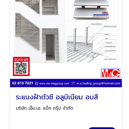
ระแนงฝ้าตัวซี อลูมิเนียม อบสี
บริษัท เอ็ม.เอ. แม็ก กรุ๊ป จำกัด