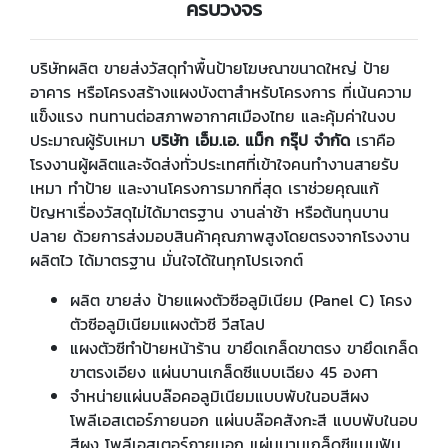
ครบวงจร
บริษัทผลิต ขายส่งวัสดุทำพื้นป้ายโฆษณาขนาดใหญ่ ป้าย
อาคาร หรือโครงสร้างแผงบังตาสำหรับโครงการ ที่เน้นความ
แข็งแรง ทนทานต่อสภาพอากาศเมืองไทย และคุ้มค่าในงบ
ประมาณผู้รับเหมา
บริษัท เอ็ม.เอ. แม็ก กรุ๊ป จำกัด
เราคือ
โรงงานผู้ผลิตและจัดส่งทั่วประเทศที่เข้าใจคนทำงานสายรับ
เหมา ทำป้าย และงานโครงการมากที่สุด เราช่วยคุณแก้
ปัญหาเรื่องวัสดุไม่ได้มาตรฐาน งานล่าช้า หรือต้นทุนบาน
ปลาย ด้วยการส่งมอบสินค้าคุณภาพสูงโดยตรงจากโรงงาน
ผลิตไว ได้มาตรฐาน มั่นใจได้ในทุกโปรเจกต์
ผลิต ขายส่ง ป้ายแผงตัวซีอลูมิเนียม (Panel C) โครง
ตัวซีอลูมิเนียมแผงตัวซี วีสโลป
แผงตัวซีทำป้ายหน้าร้าน ขายึดเกล็ดขาตรง ขายึดเกล็ด
ขาตรงเอียง แผ่นบานเกล็ดซีแบบเฉียง 45 องศา
จำหน่ายแผ่นบล๊อคอลูมิเนียมแบบพับในอบสีผง
โพลีเอสเตอร์ภายนอก แผ่นบล๊อคสังกะสี แบบพับในอบ
สีผง โพลีเอสเตอร์ภายนอก แผ่นบานเกล็ดซีแบบฟัน