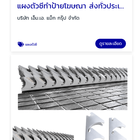
แผงตัวซีทำป้ายโฆษณา ส่งทั่วประเทศ
บริษัท เอ็ม.เอ. แม็ก กรุ๊ป จำกัด
ดูรายละเอียด
แผงตัวซี