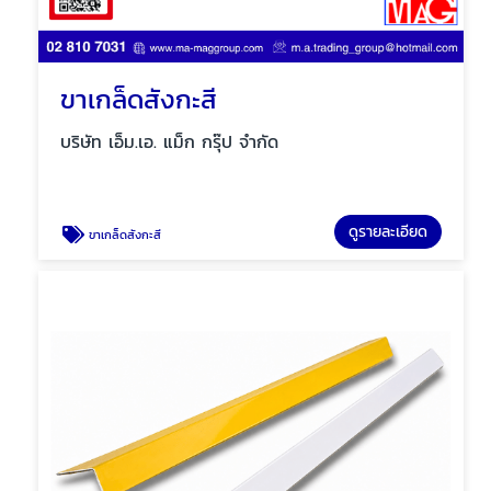
ขาเกล็ดสังกะสี
บริษัท เอ็ม.เอ. แม็ก กรุ๊ป จำกัด
ดูรายละเอียด
ขาเกล็ดสังกะสี