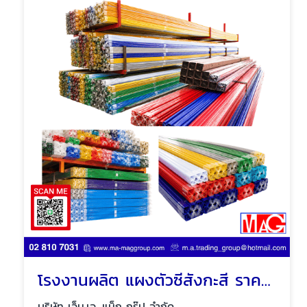
โรงงานผลิต แผงตัวซีสังกะสี ราคาถูก
บริษัท เอ็ม.เอ. แม็ก กรุ๊ป จำกัด