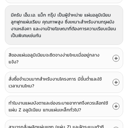
มีครับ เอ็ม.เอ. แม็ก กรุ๊ป เป็นผู้จำหน่าย แผ่นอลูมิเนียม
ลูกฟูกแผ่นเรียบ คุณภาพสูง ซึ่งเหมาะสำหรับงานกรุผนัง
งานหลังคา และงานป้ายโฆษณาที่ต้องการความเรียบเนียน
เป็นพิเศษเช่นกัน
สีของแผ่นอลูมิเนียมจะซีดจางง่ายไหมเมื่ออยู่กลาง
แจ้ง?
สั่งซื้อจำนวนมากสำหรับงานโครงการ มีขั้นต่ำและใช้
เวลานานไหม?
ทำไมงานแผงบังตาและช่องระบายอากาศจึงควรเลือกใช้
แผ่น Z อลูมิเนียม แทนแผ่นเหล็กทั่วไป?
สามารถสั่งผลิตแผ่นแซท (แผ่น Z) และฝ้าระแนงตัวซี