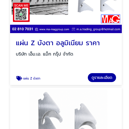
แผ่น Z บังตา อลูมิเนียม ราคา
บริษัท เอ็ม.เอ. แม็ก กรุ๊ป จำกัด
ดูรายละเอียด
แผ่น Z บังตา