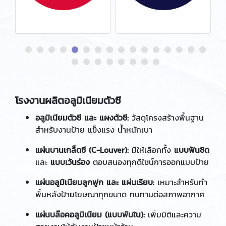
โรงงานผลิตอลูมิเนียมตัวซี
อลูมิเนียมตัวซี และ แผงตัวซี:
วัสดุโครงสร้างพื้นฐาน
สำหรับงานป้าย แข็งแรง น้ำหนักเบา
แผ่นบานเกล็ดซี (C-Louver):
มีให้เลือกทั้ง
แบบฟันชิด
และ
แบบเว้นร่อง
ตอบสนองทุกดีไซน์การออกแบบป้าย
แผ่นอลูมิเนียมลูกฟูก และ แผ่นเรียบ:
เหมาะสำหรับทำ
พื้นหลังป้ายโฆษณาทุกขนาด ทนทานต่อสภาพอากาศ
แผ่นบล๊อคอลูมิเนียม (แบบพับใน):
เพิ่มมิติและความ